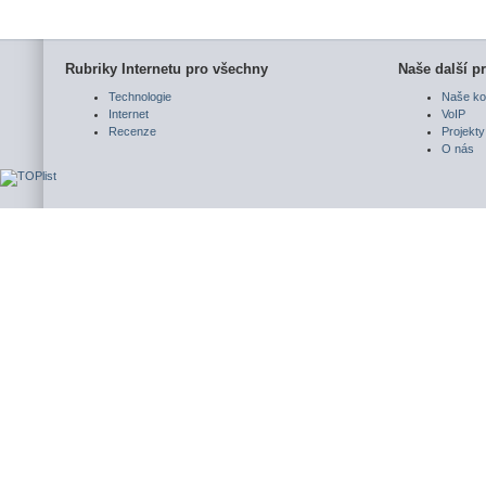
Rubriky Internetu pro všechny
Naše další pr
Technologie
Naše ko
Internet
VoIP
Recenze
Projekty
O nás