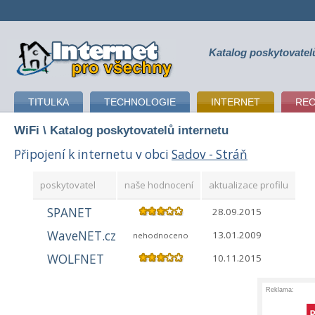
Katalog poskytovatel
připojení k internetu
TITULKA
TECHNOLOGIE
INTERNET
RE
WiFi
\ Katalog poskytovatelů internetu
Připojení k internetu v obci
Sadov - Stráň
poskytovatel
naše hodnocení
aktualizace profilu
SPANET
28.09.2015
WaveNET.cz
13.01.2009
nehodnoceno
WOLFNET
10.11.2015
Reklama: