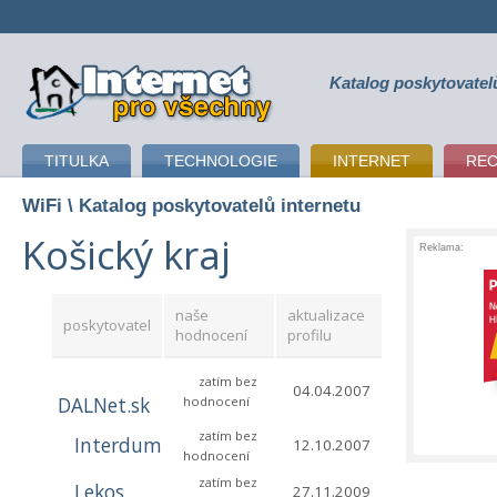
Katalog poskytovatel
připojení k internetu
TITULKA
TECHNOLOGIE
INTERNET
RE
WiFi
\ Katalog poskytovatelů internetu
Košický kraj
Reklama:
naše
aktualizace
poskytovatel
hodnocení
profilu
zatím bez
04.04.2007
DALNet.sk
hodnocení
zatím bez
Interdum
12.10.2007
hodnocení
zatím bez
Lekos
27.11.2009