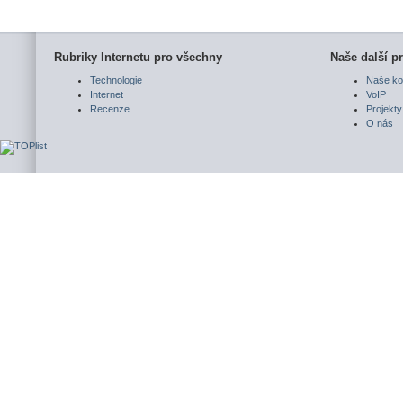
Rubriky Internetu pro všechny
Naše další pr
Technologie
Naše ko
Internet
VoIP
Recenze
Projekty
O nás