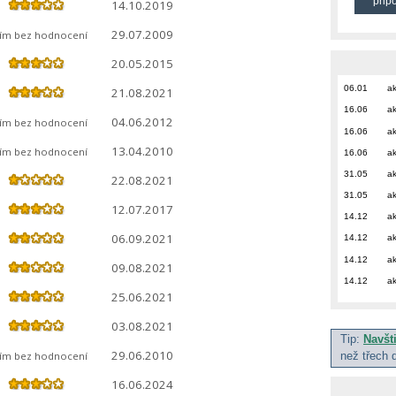
přip
14.10.2019
29.07.2009
tím bez hodnocení
20.05.2015
06.01
ak
21.08.2021
16.06
ak
04.06.2012
tím bez hodnocení
16.06
ak
13.04.2010
tím bez hodnocení
16.06
ak
31.05
ak
22.08.2021
31.05
ak
12.07.2017
14.12
ak
06.09.2021
14.12
ak
14.12
ak
09.08.2021
14.12
ak
25.06.2021
03.08.2021
Tip:
Navšt
29.06.2010
tím bez hodnocení
než třech 
16.06.2024