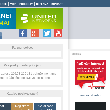
|
|
|
|
RENCE
VOIP
PROJEKTY
REKLAMA
KONTAKT
Partner sekce:
Reklama:
Váš poskytovatel připojení
IP adrese 216.73.216.131 bohužel nemáme
zeného žádného poskytovatele internetu.
Katalog poskytovatelů
www.eurosignal.cz
dat
Registrace
Aktualizace