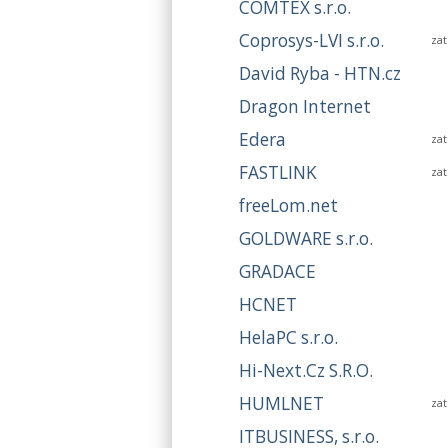
COMTEX s.r.o.
Coprosys-LVI s.r.o.
za
David Ryba - HTN.cz
Dragon Internet
Edera
za
FASTLINK
za
freeLom.net
GOLDWARE s.r.o.
GRADACE
HCNET
HelaPC s.r.o.
Hi-Next.Cz S.R.O.
HUMLNET
za
ITBUSINESS, s.r.o.