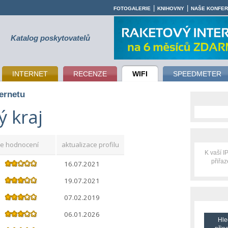
|
|
FOTOGALERIE
KNIHOVNY
NAŠE KONFE
Katalog poskytovatelů
INTERNET
RECENZE
WIFI
SPEEDMETER
ternetu
 kraj
e hodnocení
aktualizace profilu
K vaší 
přiřa
16.07.2021
19.07.2021
07.02.2019
06.01.2026
Hle