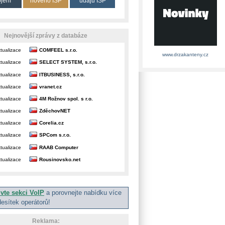
ojení
nového ISP
údajů ISP
Nejnovější zprávy z databáze
tualizace
COMFEEL s.r.o.
www.drzakanteny.cz
tualizace
SELECT SYSTEM, s.r.o.
tualizace
ITBUSINESS, s.r.o.
tualizace
vranet.cz
tualizace
4M Rožnov spol. s r.o.
tualizace
ZděchovNET
tualizace
Corelia.cz
tualizace
SPCom s.r.o.
tualizace
RAAB Computer
tualizace
Rousinovsko.net
ivte sekci VoIP
a porovnejte nabídku více
desítek operátorů!
Reklama: