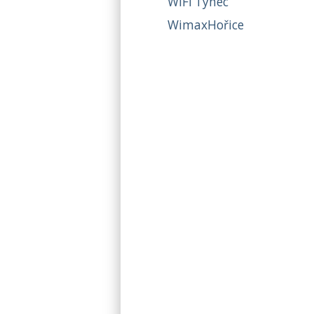
WiFi Týnec
WimaxHořice