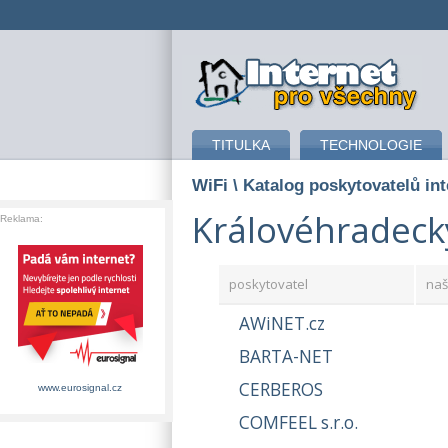
připojení k internetu
TITULKA
TECHNOLOGIE
WiFi
\ Katalog poskytovatelů in
Královéhradecký
Reklama:
poskytovatel
naš
AWiNET.cz
BARTA-NET
CERBEROS
www.eurosignal.cz
COMFEEL s.r.o.