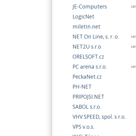
JE-Computers
za
LogicNet
miletin.net
NET On Line, s. r. o.
za
NET2U s.r.o
za
ORELSOFT.cz
PC arena s.r.o.
za
PeckaNet.cz
PH-NET
PRIPOJSI.NET
SABOL s.r.o.
VHV SPEED, spol. s r.o.
VPS v.o.s.