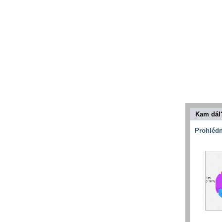
Kam dál
Prohlédn