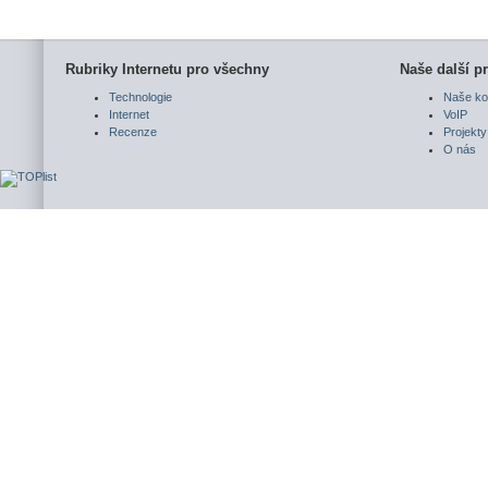
Rubriky Internetu pro všechny
Naše další pr
Technologie
Naše ko
Internet
VoIP
Recenze
Projekty
O nás