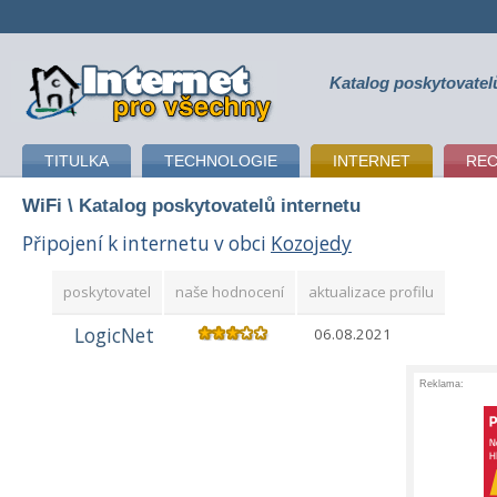
Katalog poskytovatel
připojení k internetu
TITULKA
TECHNOLOGIE
INTERNET
RE
WiFi
\ Katalog poskytovatelů internetu
Připojení k internetu v obci
Kozojedy
poskytovatel
naše hodnocení
aktualizace profilu
LogicNet
06.08.2021
Reklama: