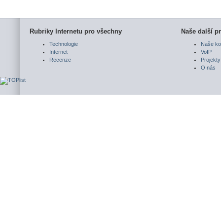
Rubriky Internetu pro všechny
Naše další pr
Technologie
Naše ko
Internet
VoIP
Recenze
Projekty
O nás