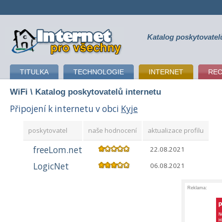
Katalog poskytovatel
připojení k internetu
TITULKA
TECHNOLOGIE
INTERNET
RE
WiFi
\ Katalog poskytovatelů internetu
Připojení k internetu v obci
Kyje
poskytovatel
naše hodnocení
aktualizace profilu
freeLom.net
22.08.2021
LogicNet
06.08.2021
Reklama: