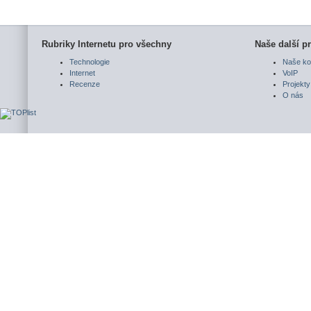
Rubriky Internetu pro všechny
Naše další pr
Technologie
Naše ko
Internet
VoIP
Recenze
Projekty
O nás