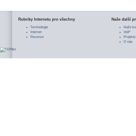
Rubriky Internetu pro všechny
Naše další pr
Technologie
Naše ko
Internet
VoIP
Recenze
Projekty
O nás