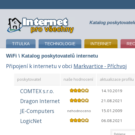
Katalog poskytovatel
připojení k internetu
TITULKA
TECHNOLOGIE
INTERNET
RE
WiFi
\ Katalog poskytovatelů internetu
Připojení k internetu v obci
Markvartice - Příchvoj
poskytovatel
naše hodnocení
aktualizace profilu
COMTEX s.r.o.
14.10.2019
Dragon Internet
21.08.2021
JE-Computers
15.01.2009
nehodnoceno
LogicNet
06.08.2021
Reklama: