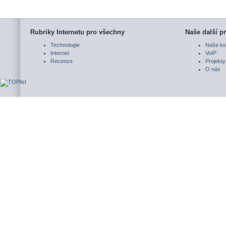
Rubriky Internetu pro všechny
Naše další pr
Technologie
Naše ko
Internet
VoIP
Recenze
Projekty
O nás