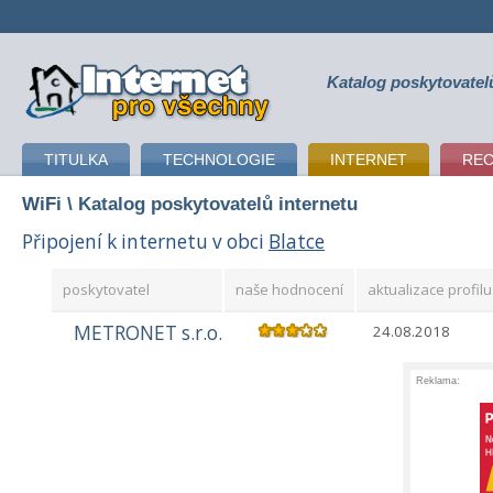
Katalog poskytovatel
připojení k internetu
TITULKA
TECHNOLOGIE
INTERNET
RE
WiFi
\ Katalog poskytovatelů internetu
Připojení k internetu v obci
Blatce
poskytovatel
naše hodnocení
aktualizace profilu
METRONET s.r.o.
24.08.2018
Reklama: