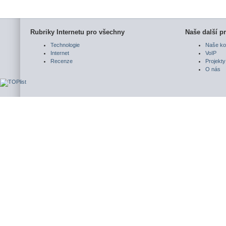
Rubriky Internetu pro všechny
Naše další pr
Technologie
Naše ko
Internet
VoIP
Recenze
Projekty
O nás