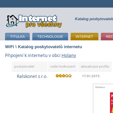
Katalog poskytovatel
připojení k internetu
TITULKA
TECHNOLOGIE
INTERNET
RE
WiFi
\ Katalog poskytovatelů internetu
Připojení k internetu v obci
Holany
poskytovatel
naše hodnocení
aktualizace profilu
Ralskonet s.r.o.
17.01.2015
Reklama: