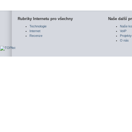
Rubriky Internetu pro všechny
Naše další pr
Technologie
Naše ko
Internet
VoIP
Recenze
Projekty
O nás