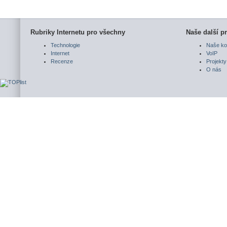
Rubriky Internetu pro všechny
Naše další pr
Technologie
Naše ko
Internet
VoIP
Recenze
Projekty
O nás