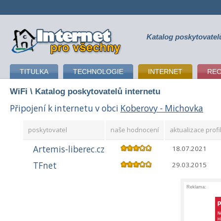
Katalog poskytovatel
připojení k internetu
TITULKA
TECHNOLOGIE
INTERNET
RE
WiFi
\ Katalog poskytovatelů internetu
Připojení k internetu v obci
Koberovy - Michovka
poskytovatel
naše hodnocení
aktualizace profi
Artemis-liberec.cz
18.07.2021
TFnet
29.03.2015
Reklama: