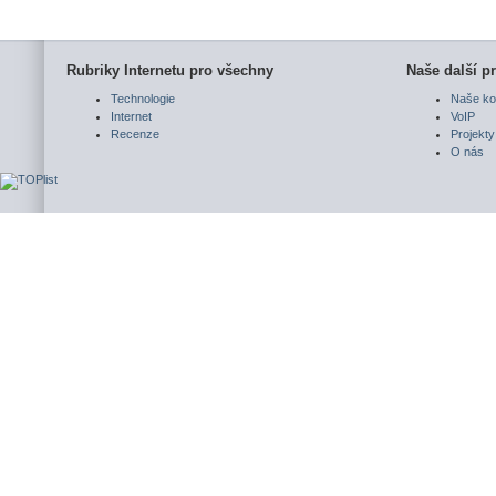
Rubriky Internetu pro všechny
Naše další pr
Technologie
Naše ko
Internet
VoIP
Recenze
Projekty
O nás