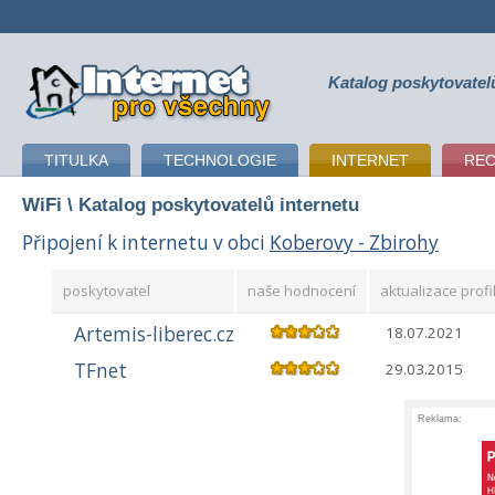
Katalog poskytovatel
připojení k internetu
TITULKA
TECHNOLOGIE
INTERNET
RE
WiFi
\ Katalog poskytovatelů internetu
Připojení k internetu v obci
Koberovy - Zbirohy
poskytovatel
naše hodnocení
aktualizace profi
Artemis-liberec.cz
18.07.2021
TFnet
29.03.2015
Reklama: