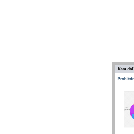
Kam dál
Prohlédn