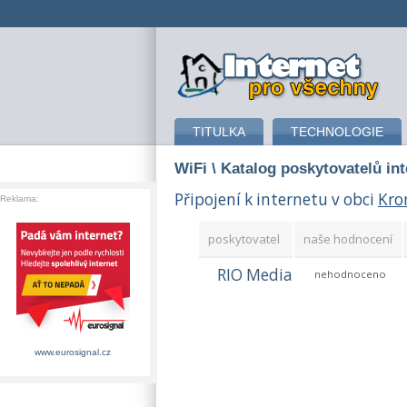
připojení k internetu
TITULKA
TECHNOLOGIE
WiFi
\ Katalog poskytovatelů in
Připojení k internetu v obci
Kro
Reklama:
poskytovatel
naše hodnocení
RIO Media
nehodnoceno
www.eurosignal.cz