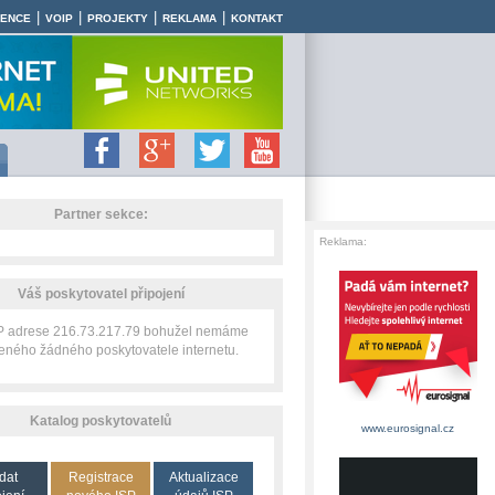
|
|
|
|
RENCE
VOIP
PROJEKTY
REKLAMA
KONTAKT
Partner sekce:
Reklama:
Váš poskytovatel připojení
IP adrese 216.73.217.79 bohužel nemáme
zeného žádného poskytovatele internetu.
Katalog poskytovatelů
www.eurosignal.cz
dat
Registrace
Aktualizace