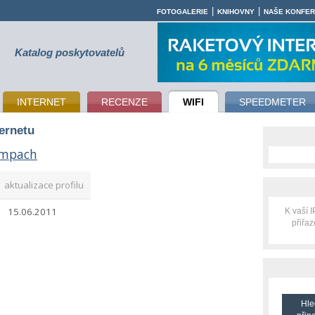
|
|
FOTOGALERIE
KNIHOVNY
NAŠE KONFE
Katalog poskytovatelů
INTERNET
RECENZE
WIFI
SPEEDMETER
ternetu
mpach
aktualizace profilu
15.06.2011
K vaší 
přiřa
Hle