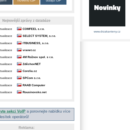
ojení
nového ISP
údajů ISP
Nejnovější zprávy z databáze
tualizace
COMFEEL s.r.o.
www.drzakanteny.cz
tualizace
SELECT SYSTEM, s.r.o.
tualizace
ITBUSINESS, s.r.o.
tualizace
vranet.cz
tualizace
4M Rožnov spol. s r.o.
tualizace
ZděchovNET
tualizace
Corelia.cz
tualizace
SPCom s.r.o.
tualizace
RAAB Computer
tualizace
Rousinovsko.net
ivte sekci VoIP
a porovnejte nabídku více
desítek operátorů!
Reklama: