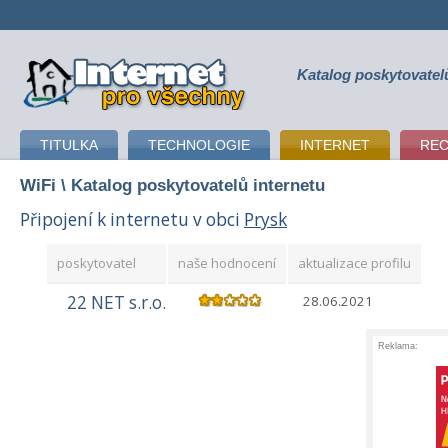
Katalog poskytovatel
připojení k internetu
TITULKA
TECHNOLOGIE
INTERNET
RE
WiFi
\ Katalog poskytovatelů internetu
Připojení k internetu v obci
Prysk
poskytovatel
naše hodnocení
aktualizace profilu
22 NET s.r.o.
28.06.2021
Reklama: