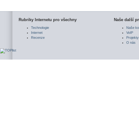
Rubriky Internetu pro všechny
Naše další pr
Technologie
Naše ko
Internet
VoIP
Recenze
Projekty
O nás