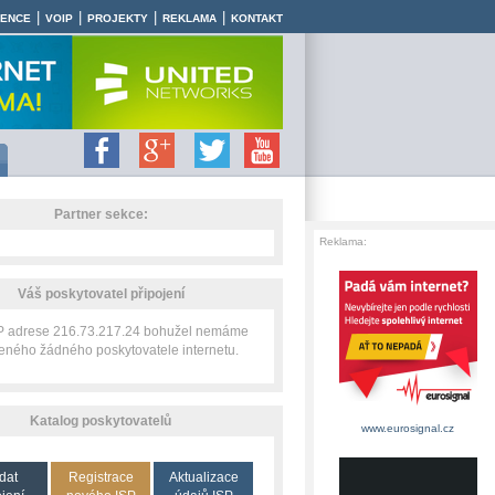
|
|
|
|
RENCE
VOIP
PROJEKTY
REKLAMA
KONTAKT
Partner sekce:
Reklama:
Váš poskytovatel připojení
IP adrese 216.73.217.24 bohužel nemáme
zeného žádného poskytovatele internetu.
Katalog poskytovatelů
www.eurosignal.cz
dat
Registrace
Aktualizace