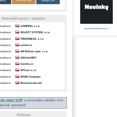
ojení
nového ISP
údajů ISP
Nejnovější zprávy z databáze
tualizace
COMFEEL s.r.o.
www.drzakanteny.cz
tualizace
SELECT SYSTEM, s.r.o.
tualizace
ITBUSINESS, s.r.o.
tualizace
vranet.cz
tualizace
4M Rožnov spol. s r.o.
tualizace
ZděchovNET
tualizace
Corelia.cz
tualizace
SPCom s.r.o.
tualizace
RAAB Computer
tualizace
Rousinovsko.net
ivte sekci VoIP
a porovnejte nabídku více
desítek operátorů!
Reklama: