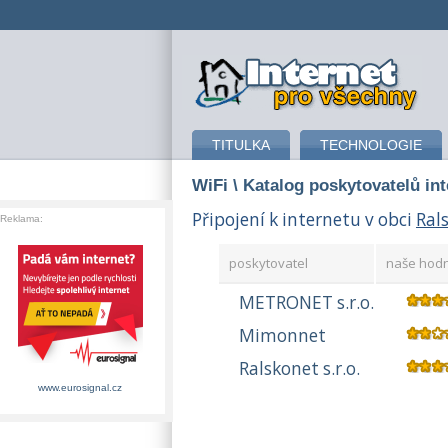
připojení k internetu
TITULKA
TECHNOLOGIE
WiFi
\ Katalog poskytovatelů in
Připojení k internetu v obci
Ral
Reklama:
poskytovatel
naše hod
METRONET s.r.o.
Mimonnet
Ralskonet s.r.o.
www.eurosignal.cz