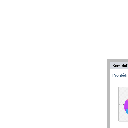
Kam dál
Prohlédn