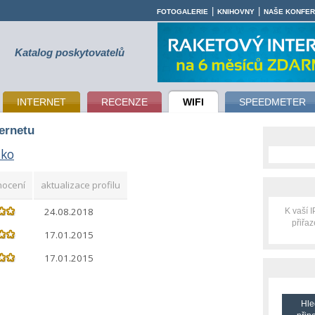
|
|
FOTOGALERIE
KNIHOVNY
NAŠE KONFE
Katalog poskytovatelů
INTERNET
RECENZE
WIFI
SPEEDMETER
ternetu
sko
nocení
aktualizace profilu
24.08.2018
K vaší 
přiřa
17.01.2015
17.01.2015
Hle