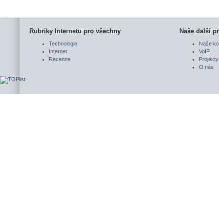
Rubriky Internetu pro všechny
Naše další pr
Technologie
Naše ko
Internet
VoIP
Recenze
Projekty
O nás