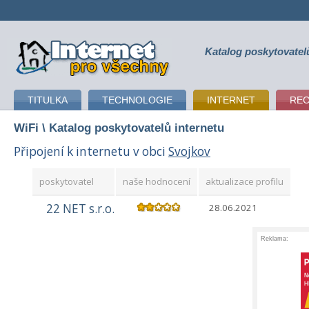
Katalog poskytovatel
připojení k internetu
TITULKA
TECHNOLOGIE
INTERNET
RE
WiFi
\ Katalog poskytovatelů internetu
Připojení k internetu v obci
Svojkov
poskytovatel
naše hodnocení
aktualizace profilu
22 NET s.r.o.
28.06.2021
Reklama: