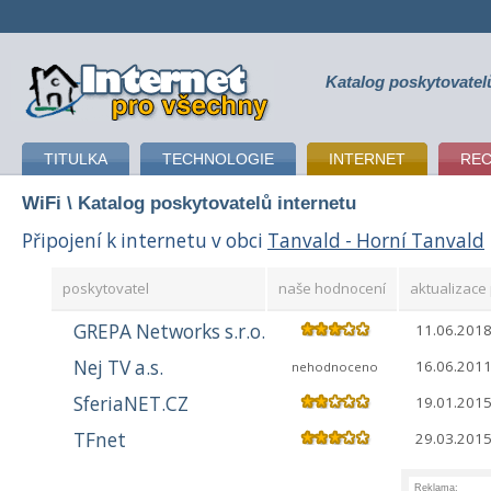
Katalog poskytovatel
připojení k internetu
TITULKA
TECHNOLOGIE
INTERNET
RE
WiFi
\ Katalog poskytovatelů internetu
Připojení k internetu v obci
Tanvald - Horní Tanvald
poskytovatel
naše hodnocení
aktualizace 
GREPA Networks s.r.o.
11.06.201
Nej TV a.s.
16.06.201
nehodnoceno
SferiaNET.CZ
19.01.201
TFnet
29.03.201
Reklama: