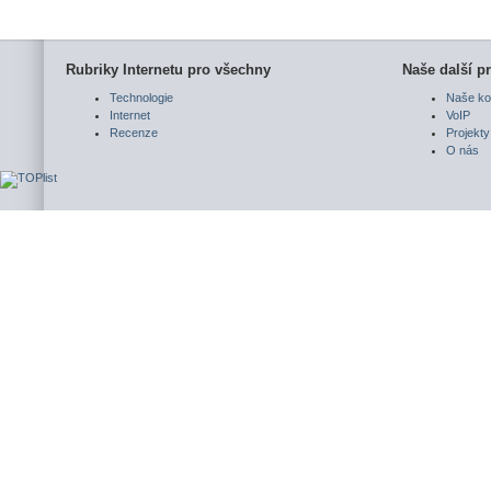
Rubriky Internetu pro všechny
Naše další pr
Technologie
Naše ko
Internet
VoIP
Recenze
Projekty
O nás