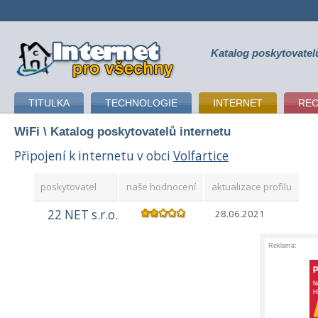
Katalog poskytovatel
připojení k internetu
TITULKA
TECHNOLOGIE
INTERNET
RE
WiFi
\ Katalog poskytovatelů internetu
Připojení k internetu v obci
Volfartice
poskytovatel
naše hodnocení
aktualizace profilu
22 NET s.r.o.
28.06.2021
Reklama: