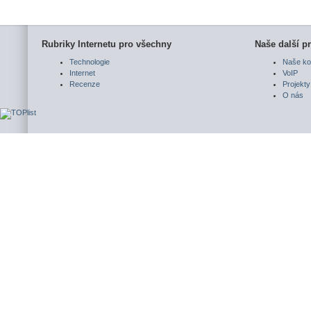
Rubriky Internetu pro všechny
Naše další pr
Technologie
Naše ko
Internet
VoIP
Recenze
Projekty
O nás