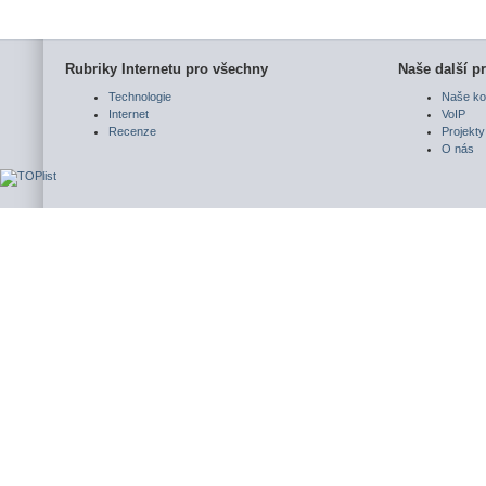
Rubriky Internetu pro všechny
Naše další pr
Technologie
Naše ko
Internet
VoIP
Recenze
Projekty
O nás