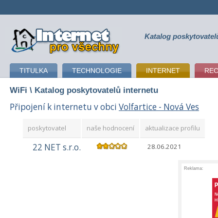
Katalog poskytovatel
připojení k internetu
TITULKA
TECHNOLOGIE
INTERNET
RE
WiFi
\ Katalog poskytovatelů internetu
Připojení k internetu v obci
Volfartice - Nová Ves
poskytovatel
naše hodnocení
aktualizace profilu
22 NET s.r.o.
28.06.2021
Reklama: