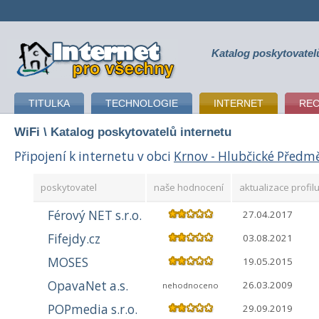
Katalog poskytovatel
připojení k internetu
TITULKA
TECHNOLOGIE
INTERNET
RE
WiFi
\ Katalog poskytovatelů internetu
Připojení k internetu v obci
Krnov - Hlubčické Předm
poskytovatel
naše hodnocení
aktualizace profil
Férový NET s.r.o.
27.04.2017
Fifejdy.cz
03.08.2021
MOSES
19.05.2015
OpavaNet a.s.
26.03.2009
nehodnoceno
POPmedia s.r.o.
29.09.2019