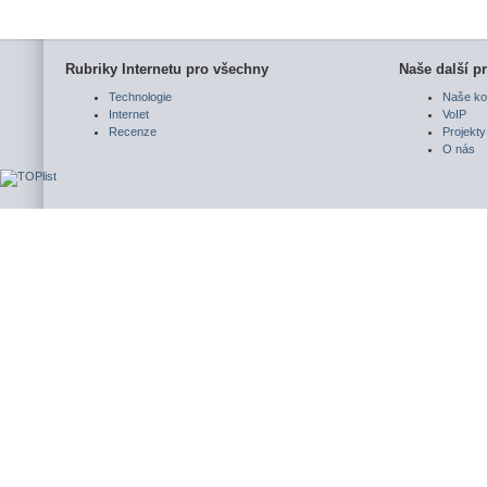
Rubriky Internetu pro všechny
Naše další pr
Technologie
Naše ko
Internet
VoIP
Recenze
Projekty
O nás