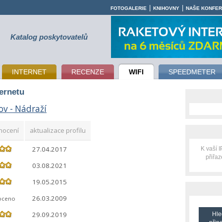
|
|
FOTOGALERIE
KNIHOVNY
NAŠE KONFE
Katalog poskytovatelů
INTERNET
RECENZE
WIFI
SPEEDMETER
ternetu
ov - Nádraží
nocení
aktualizace profilu
27.04.2017
K vaší 
přiřa
03.08.2021
19.05.2015
26.03.2009
oceno
29.09.2019
Hle