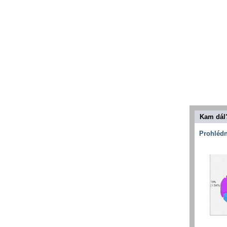
Kam dál
Prohlédn