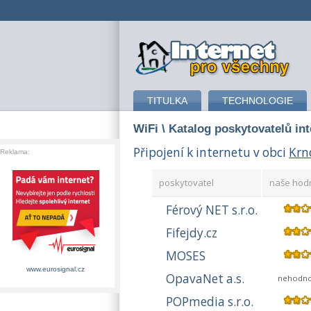
připojení k internetu
TITULKA
TECHNOLOGIE
WiFi
\ Katalog poskytovatelů in
Připojení k internetu v obci
Krn
Reklama:
poskytovatel
naše hod
Férový NET s.r.o.
Fifejdy.cz
MOSES
www.eurosignal.cz
OpavaNet a.s.
nehodn
POPmedia s.r.o.