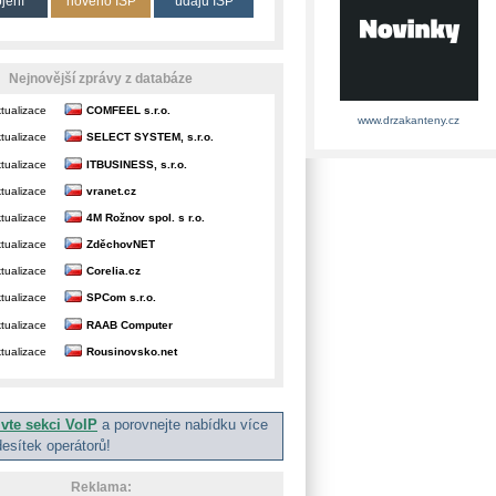
ojení
nového ISP
údajů ISP
Nejnovější zprávy z databáze
tualizace
COMFEEL s.r.o.
www.drzakanteny.cz
tualizace
SELECT SYSTEM, s.r.o.
tualizace
ITBUSINESS, s.r.o.
tualizace
vranet.cz
tualizace
4M Rožnov spol. s r.o.
tualizace
ZděchovNET
tualizace
Corelia.cz
tualizace
SPCom s.r.o.
tualizace
RAAB Computer
tualizace
Rousinovsko.net
ivte sekci VoIP
a porovnejte nabídku více
desítek operátorů!
Reklama: