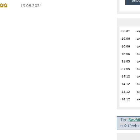
přip
19.08.2021
06.01
ak
16.06
ak
16.06
ak
16.06
ak
31.05
ak
31.05
ak
14.12
ak
14.12
ak
14.12
ak
14.12
ak
Tip:
Navšt
než třech 