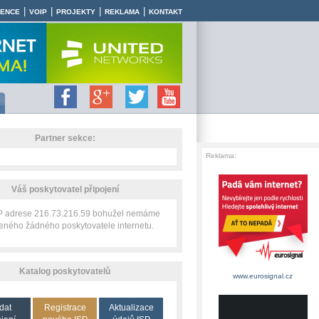
|
|
|
|
RENCE
VOIP
PROJEKTY
REKLAMA
KONTAKT
Partner sekce:
Reklama:
Váš poskytovatel připojení
IP adrese 216.73.216.59 bohužel nemáme
zeného žádného poskytovatele internetu.
Katalog poskytovatelů
www.eurosignal.cz
dat
Registrace
Aktualizace