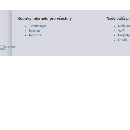
Rubriky Internetu pro všechny
Naše další pr
Technologie
Naše ko
Internet
VoIP
Recenze
Projekty
O nás