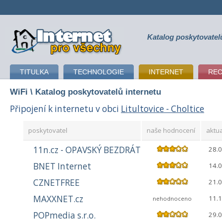
Katalog poskytovatel
připojení k internetu
TITULKA
TECHNOLOGIE
INTERNET
RE
WiFi
\ Katalog poskytovatelů internetu
Připojení k internetu v obci
Litultovice - Choltice
poskytovatel
naše hodnocení
aktua
11n.cz - OPAVSKÝ BEZDRÁT
28.
BNET Internet
14.
CZNETFREE
21.
MAXXNET.cz
11.
nehodnoceno
POPmedia s.r.o.
29.