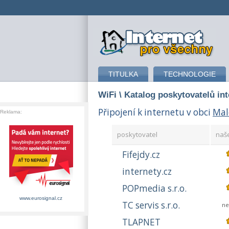
připojení k internetu
TITULKA
TECHNOLOGIE
WiFi
\ Katalog poskytovatelů in
Připojení k internetu v obci
Mal
Reklama:
poskytovatel
naš
Fifejdy.cz
internety.cz
POPmedia s.r.o.
www.eurosignal.cz
TC servis s.r.o.
n
TLAPNET