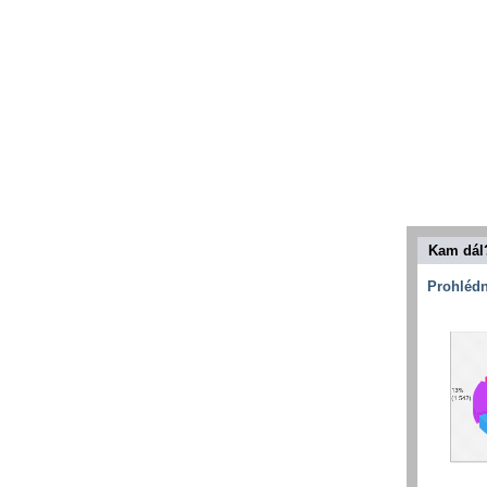
Kam dál
Prohlédn