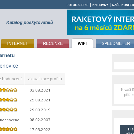
|
|
FOTOGALERIE
KNIHOVNY
NAŠE KONFE
Katalog poskytovatelů
INTERNET
RECENZE
WIFI
SPEEDMETER
ternetu
enovice
e hodnocení
aktualizace profilu
03.08.2021
K vaší 
přiřa
25.08.2021
29.09.2019
08.02.2007
ehodnoceno
17.03.2022
Hle