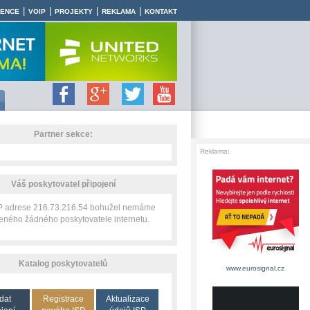
|
|
|
|
RENCE
VOIP
PROJEKTY
REKLAMA
KONTAKT
Partner sekce:
Reklama:
Váš poskytovatel připojení
IP adrese 216.73.216.54 bohužel nemáme
zeného žádného poskytovatele internetu.
Katalog poskytovatelů
www.eurosignal.cz
dat
Registrace
Aktualizace