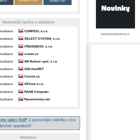
ojení
nového ISP
údajů ISP
Nejnovější zprávy z databáze
tualizace
COMFEEL s.r.o.
www.drzakanteny.cz
tualizace
SELECT SYSTEM, s.r.o.
tualizace
ITBUSINESS, s.r.o.
tualizace
vranet.cz
tualizace
4M Rožnov spol. s r.o.
tualizace
ZděchovNET
tualizace
Corelia.cz
tualizace
SPCom s.r.o.
tualizace
RAAB Computer
tualizace
Rousinovsko.net
ivte sekci VoIP
a porovnejte nabídku více
desítek operátorů!
Reklama: