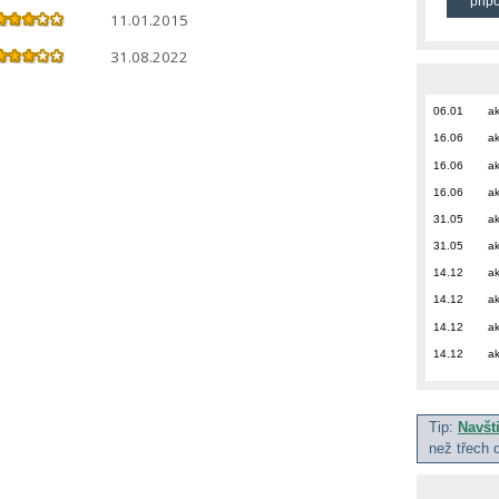
přip
11.01.2015
31.08.2022
06.01
ak
16.06
ak
16.06
ak
16.06
ak
31.05
ak
31.05
ak
14.12
ak
14.12
ak
14.12
ak
14.12
ak
Tip:
Navšt
než třech 