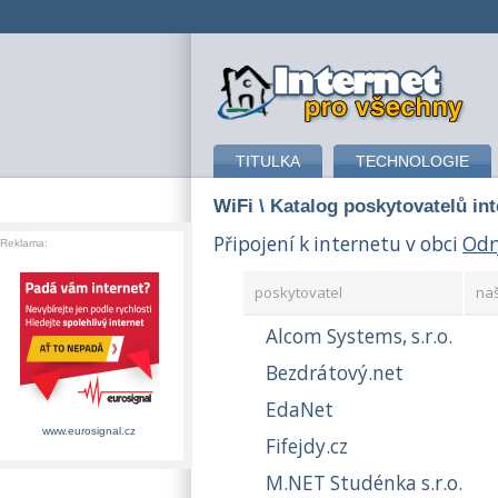
připojení k internetu
TITULKA
TECHNOLOGIE
WiFi
\ Katalog poskytovatelů in
Připojení k internetu v obci
Odr
Reklama:
poskytovatel
na
Alcom Systems, s.r.o.
Bezdrátový.net
EdaNet
www.eurosignal.cz
Fifejdy.cz
M.NET Studénka s.r.o.