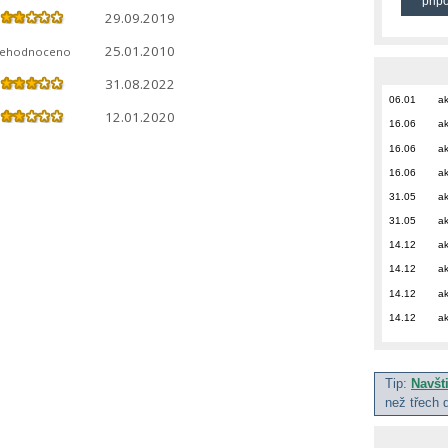
přip
29.09.2019
25.01.2010
ehodnoceno
31.08.2022
06.01
ak
12.01.2020
16.06
ak
16.06
ak
16.06
ak
31.05
ak
31.05
ak
14.12
ak
14.12
ak
14.12
ak
14.12
ak
Tip:
Navšt
než třech 