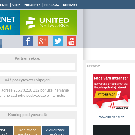
|
|
|
|
RENCE
VOIP
PROJEKTY
REKLAMA
KONTAKT
Partner sekce:
Reklama:
Váš poskytovatel připojení
IP adrese 216.73.216.122 bohužel nemáme
zeného žádného poskytovatele internetu.
Katalog poskytovatelů
www.eurosignal.cz
dat
Registrace
Aktualizace