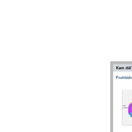
Kam dál
Prohlédn