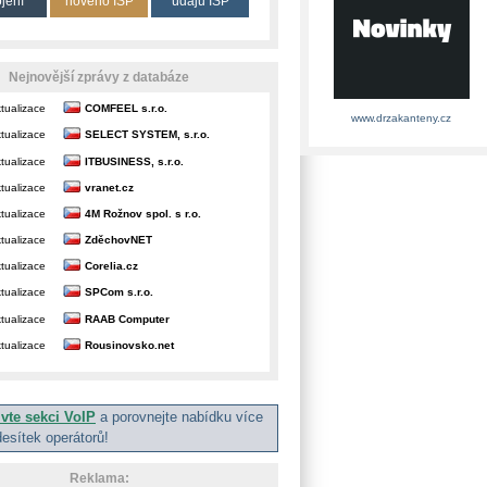
ojení
nového ISP
údajů ISP
Nejnovější zprávy z databáze
tualizace
COMFEEL s.r.o.
www.drzakanteny.cz
tualizace
SELECT SYSTEM, s.r.o.
tualizace
ITBUSINESS, s.r.o.
tualizace
vranet.cz
tualizace
4M Rožnov spol. s r.o.
tualizace
ZděchovNET
tualizace
Corelia.cz
tualizace
SPCom s.r.o.
tualizace
RAAB Computer
tualizace
Rousinovsko.net
ivte sekci VoIP
a porovnejte nabídku více
desítek operátorů!
Reklama: