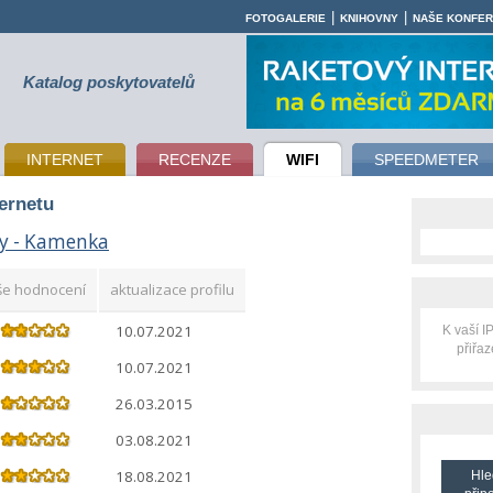
|
|
FOTOGALERIE
KNIHOVNY
NAŠE KONFE
Katalog poskytovatelů
INTERNET
RECENZE
WIFI
SPEEDMETER
ternetu
y - Kamenka
še hodnocení
aktualizace profilu
10.07.2021
K vaší 
přiřa
10.07.2021
26.03.2015
03.08.2021
18.08.2021
Hle