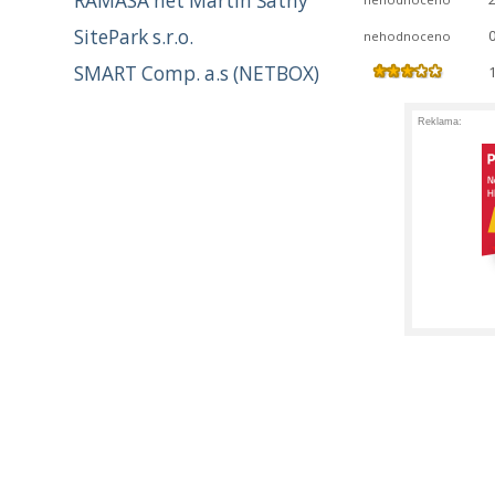
RAMASA net Martin Šatný
SitePark s.r.o.
nehodnoceno
SMART Comp. a.s (NETBOX)
Reklama: