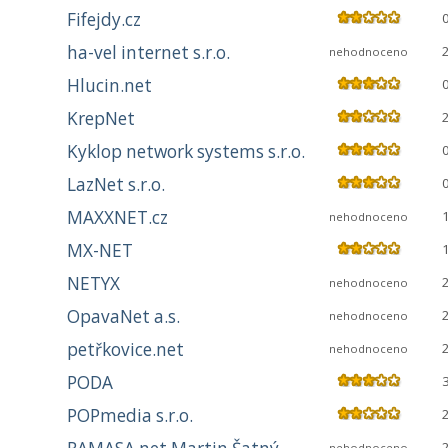
Fifejdy.cz
ha-vel internet s.r.o.
nehodnoceno
Hlucin.net
KrepNet
Kyklop network systems s.r.o.
LazNet s.r.o.
MAXXNET.cz
nehodnoceno
MX-NET
NETYX
nehodnoceno
OpavaNet a.s.
nehodnoceno
petřkovice.net
nehodnoceno
PODA
POPmedia s.r.o.
nehodnoceno