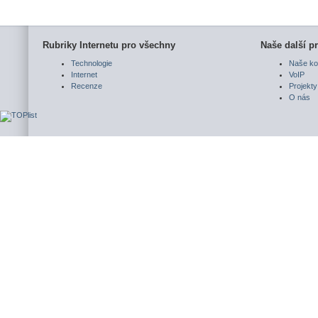
Rubriky Internetu pro všechny
Naše další pr
Technologie
Naše ko
Internet
VoIP
Recenze
Projekty
O nás