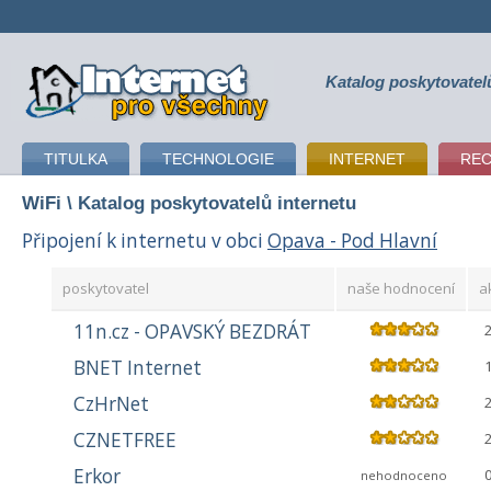
Katalog poskytovatel
připojení k internetu
TITULKA
TECHNOLOGIE
INTERNET
RE
WiFi
\ Katalog poskytovatelů internetu
Připojení k internetu v obci
Opava - Pod Hlavní
poskytovatel
naše hodnocení
a
11n.cz - OPAVSKÝ BEZDRÁT
BNET Internet
CzHrNet
CZNETFREE
Erkor
nehodnoceno