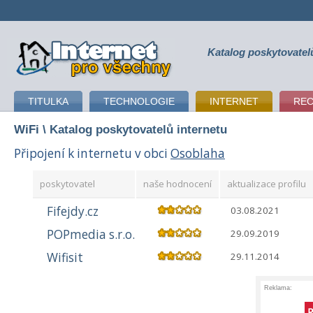
Katalog poskytovatel
připojení k internetu
TITULKA
TECHNOLOGIE
INTERNET
RE
WiFi
\ Katalog poskytovatelů internetu
Připojení k internetu v obci
Osoblaha
poskytovatel
naše hodnocení
aktualizace profilu
Fifejdy.cz
03.08.2021
POPmedia s.r.o.
29.09.2019
Wifisit
29.11.2014
Reklama: