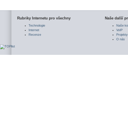
Rubriky Internetu pro všechny
Naše další pr
Technologie
Naše ko
Internet
VoIP
Recenze
Projekty
O nás