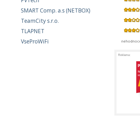
PVTech
SMART Comp. a.s (NETBOX)
TeamCity s.r.o.
TLAPNET
VseProWiFi
nehodnoc
Reklama: