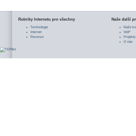
Rubriky Internetu pro všechny
Naše další pr
Technologie
Naše ko
Internet
VoIP
Recenze
Projekty
O nás