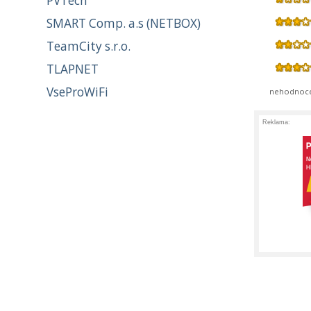
PVTech
SMART Comp. a.s (NETBOX)
TeamCity s.r.o.
TLAPNET
VseProWiFi
nehodnoc
Reklama: