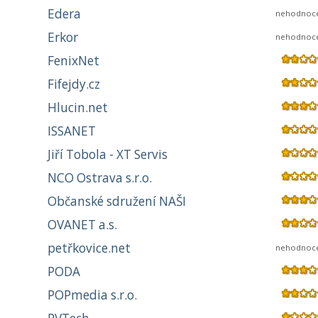
Edera
nehodnoc
Erkor
nehodnoc
FenixNet
Fifejdy.cz
Hlucin.net
ISSANET
Jiří Tobola - XT Servis
NCO Ostrava s.r.o.
Občanské sdružení NAŠI
OVANET a.s.
petřkovice.net
nehodnoc
PODA
POPmedia s.r.o.