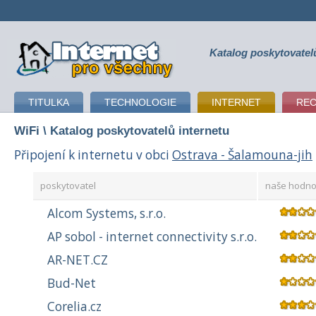
Katalog poskytovatel
připojení k internetu
TITULKA
TECHNOLOGIE
INTERNET
RE
WiFi
\ Katalog poskytovatelů internetu
Připojení k internetu v obci
Ostrava - Šalamouna-jih
poskytovatel
naše hodno
Alcom Systems, s.r.o.
AP sobol - internet connectivity s.r.o.
AR-NET.CZ
Bud-Net
Corelia.cz