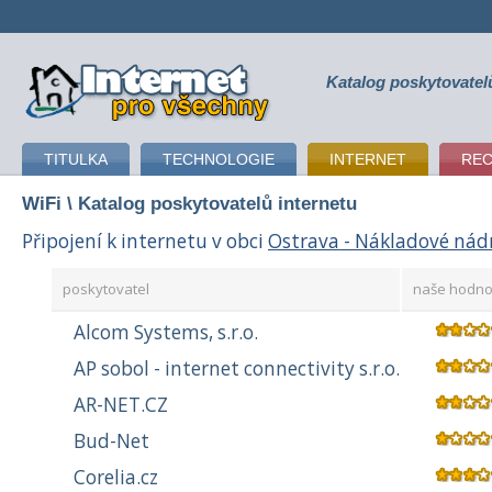
Katalog poskytovatel
připojení k internetu
TITULKA
TECHNOLOGIE
INTERNET
RE
WiFi
\ Katalog poskytovatelů internetu
Připojení k internetu v obci
Ostrava - Nákladové nád
poskytovatel
naše hodno
Alcom Systems, s.r.o.
AP sobol - internet connectivity s.r.o.
AR-NET.CZ
Bud-Net
Corelia.cz