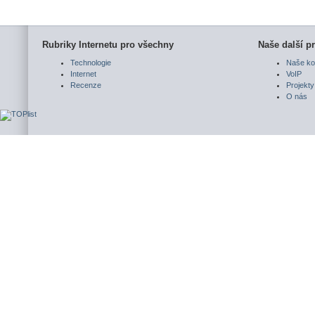
Rubriky Internetu pro všechny
Naše další pr
Technologie
Naše ko
Internet
VoIP
Recenze
Projekty
O nás