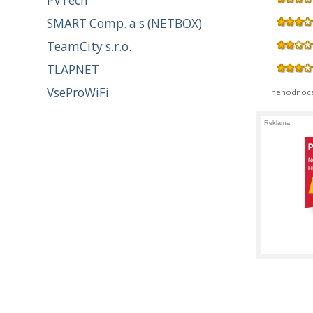
PVTech
SMART Comp. a.s (NETBOX)
TeamCity s.r.o.
TLAPNET
VseProWiFi
nehodnoc
Reklama: