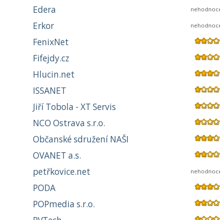
Edera
nehodnoc
Erkor
nehodnoc
FenixNet
Fifejdy.cz
Hlucin.net
ISSANET
Jiří Tobola - XT Servis
NCO Ostrava s.r.o.
Občanské sdružení NAŠI
OVANET a.s.
petřkovice.net
nehodnoc
PODA
POPmedia s.r.o.