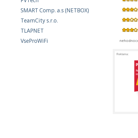
PVTech
SMART Comp. a.s (NETBOX)
TeamCity s.r.o.
TLAPNET
VseProWiFi
nehodnoc
Reklama: