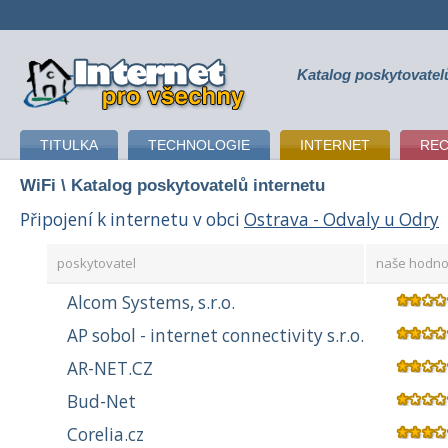
Katalog poskytovatel
připojení k internetu
TITULKA
TECHNOLOGIE
INTERNET
RE
WiFi
\ Katalog poskytovatelů internetu
Připojení k internetu v obci
Ostrava - Odvaly u Odry
poskytovatel
naše hodno
Alcom Systems, s.r.o.
AP sobol - internet connectivity s.r.o.
AR-NET.CZ
Bud-Net
Corelia.cz