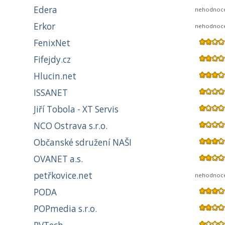
Edera
nehodnoc
Erkor
nehodnoc
FenixNet
Fifejdy.cz
Hlucin.net
ISSANET
Jiří Tobola - XT Servis
NCO Ostrava s.r.o.
Občanské sdružení NAŠI
OVANET a.s.
petřkovice.net
nehodnoc
PODA
POPmedia s.r.o.