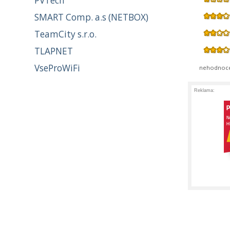
PVTech
SMART Comp. a.s (NETBOX)
TeamCity s.r.o.
TLAPNET
VseProWiFi
nehodnoc
Reklama: