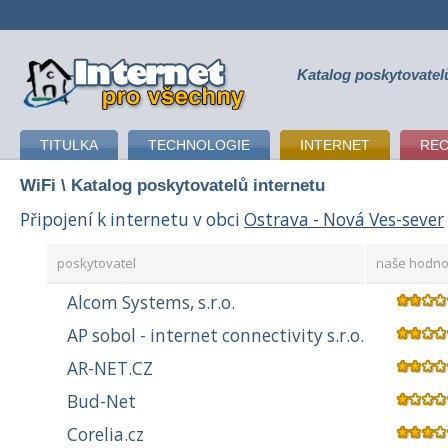
Katalog poskytovatel
připojení k internetu
TITULKA
TECHNOLOGIE
INTERNET
RE
WiFi
\ Katalog poskytovatelů internetu
Připojení k internetu v obci
Ostrava - Nová Ves-sever
poskytovatel
naše hodno
Alcom Systems, s.r.o.
AP sobol - internet connectivity s.r.o.
AR-NET.CZ
Bud-Net
Corelia.cz