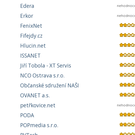
Edera
nehodnoc
Erkor
nehodnoc
FenixNet
Fifejdy.cz
Hlucin.net
ISSANET
Jiří Tobola - XT Servis
NCO Ostrava s.r.o.
Občanské sdružení NAŠI
OVANET a.s.
petřkovice.net
nehodnoc
PODA
POPmedia s.r.o.