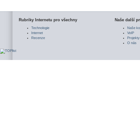
Rubriky Internetu pro všechny
Naše další pr
Technologie
Naše ko
Internet
VoIP
Recenze
Projekty
O nás