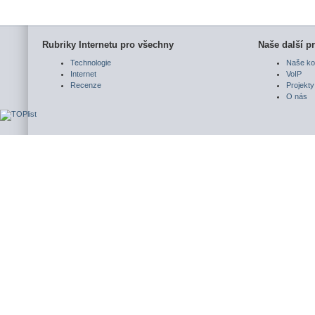
Rubriky Internetu pro všechny
Naše další pr
Technologie
Naše ko
Internet
VoIP
Recenze
Projekty
O nás