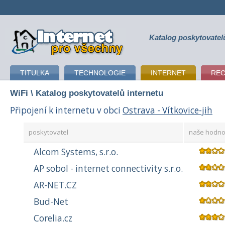
Katalog poskytovatel
připojení k internetu
TITULKA
TECHNOLOGIE
INTERNET
RE
WiFi
\ Katalog poskytovatelů internetu
Připojení k internetu v obci
Ostrava - Vítkovice-jih
poskytovatel
naše hodno
Alcom Systems, s.r.o.
AP sobol - internet connectivity s.r.o.
AR-NET.CZ
Bud-Net
Corelia.cz