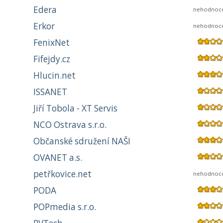
Edera
nehodnoc
Erkor
nehodnoc
FenixNet
Fifejdy.cz
Hlucin.net
ISSANET
Jiří Tobola - XT Servis
NCO Ostrava s.r.o.
Občanské sdružení NAŠI
OVANET a.s.
petřkovice.net
nehodnoc
PODA
POPmedia s.r.o.