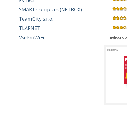
PVTech
SMART Comp. a.s (NETBOX)
TeamCity s.r.o.
TLAPNET
VseProWiFi
nehodnoc
Reklama: