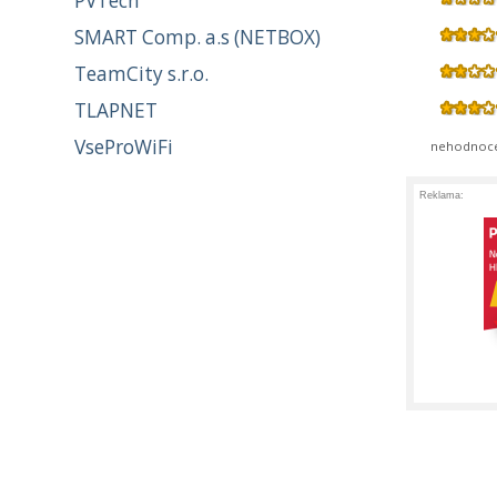
PVTech
SMART Comp. a.s (NETBOX)
TeamCity s.r.o.
TLAPNET
VseProWiFi
nehodnoc
Reklama: