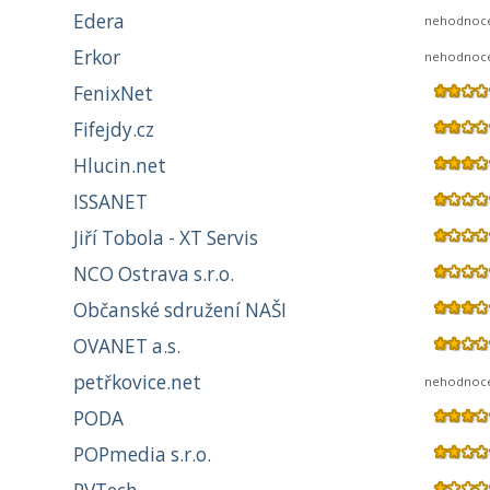
Edera
nehodnoc
Erkor
nehodnoc
FenixNet
Fifejdy.cz
Hlucin.net
ISSANET
Jiří Tobola - XT Servis
NCO Ostrava s.r.o.
Občanské sdružení NAŠI
OVANET a.s.
petřkovice.net
nehodnoc
PODA
POPmedia s.r.o.