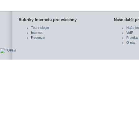
Rubriky Internetu pro všechny
Naše další pr
Technologie
Naše ko
Internet
VoIP
Recenze
Projekty
O nás