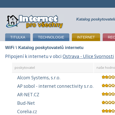
Katalog poskytovatel
připojení k internetu
TITULKA
TECHNOLOGIE
INTERNET
RE
WiFi
\ Katalog poskytovatelů internetu
Připojení k internetu v obci
Ostrava - Ulice Svornosti
poskytovatel
naše hodno
Alcom Systems, s.r.o.
AP sobol - internet connectivity s.r.o.
AR-NET.CZ
Bud-Net
Corelia.cz