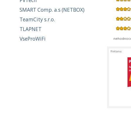
PVTech
SMART Comp. a.s (NETBOX)
TeamCity s.r.o.
TLAPNET
VseProWiFi
nehodnoc
Reklama: