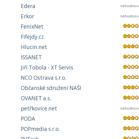
Edera
nehodnoc
Erkor
nehodnoc
FenixNet
Fifejdy.cz
Hlucin.net
ISSANET
Jiří Tobola - XT Servis
NCO Ostrava s.r.o.
Občanské sdružení NAŠI
OVANET a.s.
petřkovice.net
nehodnoc
PODA
POPmedia s.r.o.