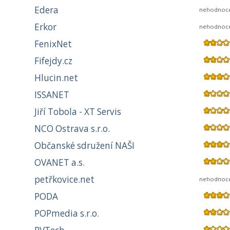
Edera
nehodnoc
Erkor
nehodnoc
FenixNet
Fifejdy.cz
Hlucin.net
ISSANET
Jiří Tobola - XT Servis
NCO Ostrava s.r.o.
Občanské sdružení NAŠI
OVANET a.s.
petřkovice.net
nehodnoc
PODA
POPmedia s.r.o.