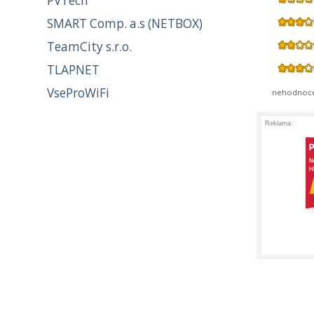
PVTech
SMART Comp. a.s (NETBOX)
TeamCity s.r.o.
TLAPNET
VseProWiFi
nehodnoc
Reklama: