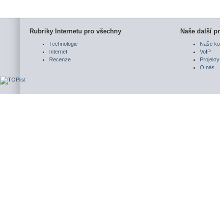
Rubriky Internetu pro všechny
Naše další pr
Technologie
Naše ko
Internet
VoIP
Recenze
Projekty
O nás