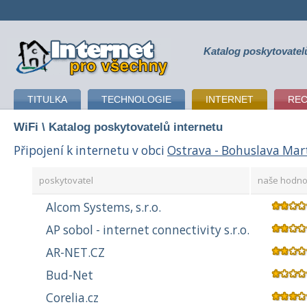
Katalog poskytovatel
připojení k internetu
TITULKA
TECHNOLOGIE
INTERNET
RE
WiFi
\ Katalog poskytovatelů internetu
Připojení k internetu v obci
Ostrava - Bohuslava Mar
poskytovatel
naše hodno
Alcom Systems, s.r.o.
AP sobol - internet connectivity s.r.o.
AR-NET.CZ
Bud-Net
Corelia.cz