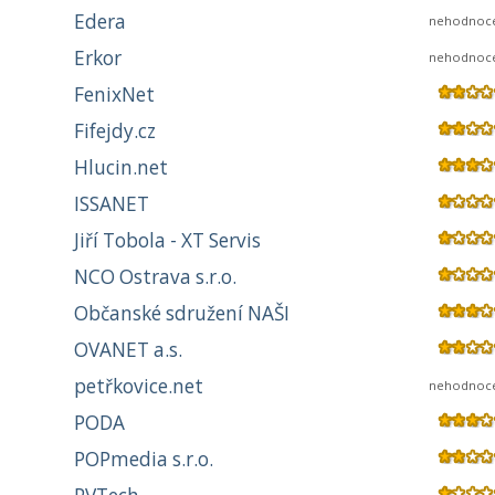
Edera
nehodnoc
Erkor
nehodnoc
FenixNet
Fifejdy.cz
Hlucin.net
ISSANET
Jiří Tobola - XT Servis
NCO Ostrava s.r.o.
Občanské sdružení NAŠI
OVANET a.s.
petřkovice.net
nehodnoc
PODA
POPmedia s.r.o.