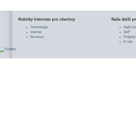
Rubriky Internetu pro všechny
Naše další pr
Technologie
Naše ko
Internet
VoIP
Recenze
Projekty
O nás