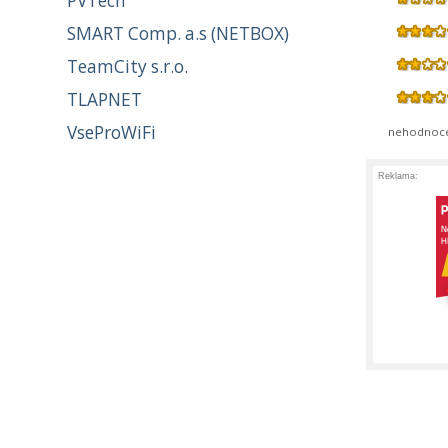
PVTech
SMART Comp. a.s (NETBOX)
TeamCity s.r.o.
TLAPNET
VseProWiFi
nehodnoc
Reklama: