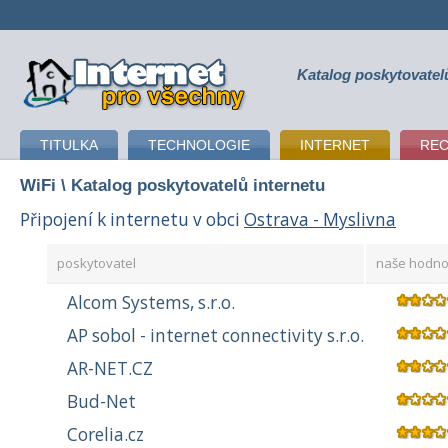
Katalog poskytovatel
připojení k internetu
TITULKA
TECHNOLOGIE
INTERNET
RE
WiFi
\ Katalog poskytovatelů internetu
Připojení k internetu v obci
Ostrava - Myslivna
poskytovatel
naše hodno
Alcom Systems, s.r.o.
AP sobol - internet connectivity s.r.o.
AR-NET.CZ
Bud-Net
Corelia.cz