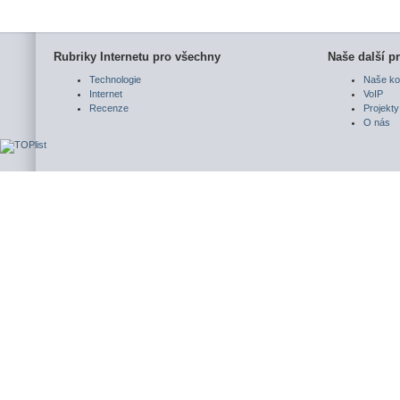
Rubriky Internetu pro všechny
Naše další pr
Technologie
Naše ko
Internet
VoIP
Recenze
Projekty
O nás