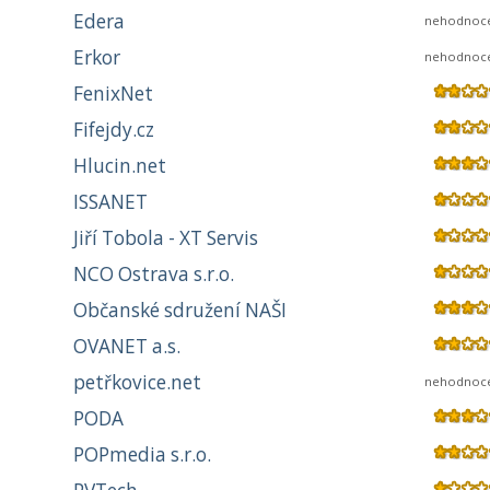
Edera
nehodnoc
Erkor
nehodnoc
FenixNet
Fifejdy.cz
Hlucin.net
ISSANET
Jiří Tobola - XT Servis
NCO Ostrava s.r.o.
Občanské sdružení NAŠI
OVANET a.s.
petřkovice.net
nehodnoc
PODA
POPmedia s.r.o.