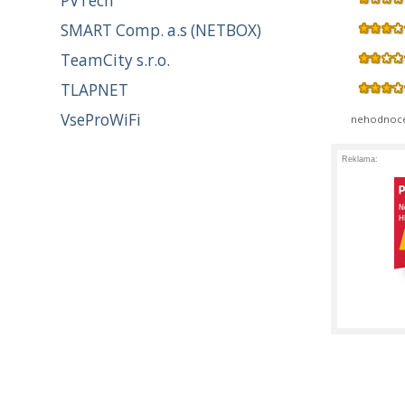
PVTech
SMART Comp. a.s (NETBOX)
TeamCity s.r.o.
TLAPNET
VseProWiFi
nehodnoc
Reklama: