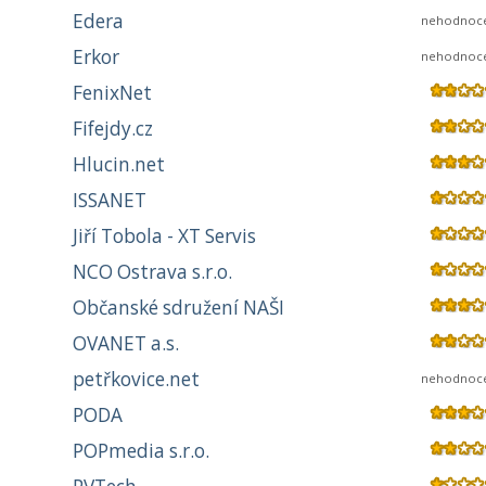
Edera
nehodnoc
Erkor
nehodnoc
FenixNet
Fifejdy.cz
Hlucin.net
ISSANET
Jiří Tobola - XT Servis
NCO Ostrava s.r.o.
Občanské sdružení NAŠI
OVANET a.s.
petřkovice.net
nehodnoc
PODA
POPmedia s.r.o.