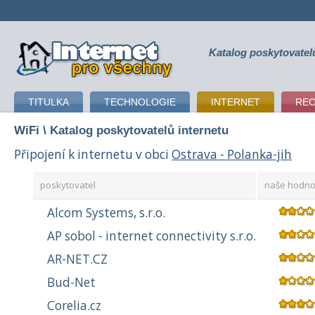
Katalog poskytovatel
připojení k internetu
TITULKA
TECHNOLOGIE
INTERNET
RE
WiFi
\ Katalog poskytovatelů internetu
Připojení k internetu v obci
Ostrava - Polanka-jih
poskytovatel
naše hodno
Alcom Systems, s.r.o.
AP sobol - internet connectivity s.r.o.
AR-NET.CZ
Bud-Net
Corelia.cz