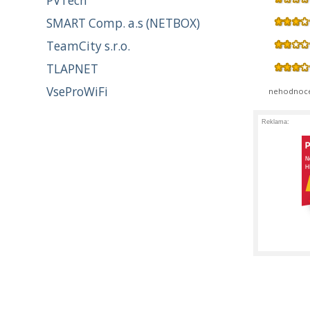
PVTech
SMART Comp. a.s (NETBOX)
TeamCity s.r.o.
TLAPNET
VseProWiFi
nehodnoc
Reklama: