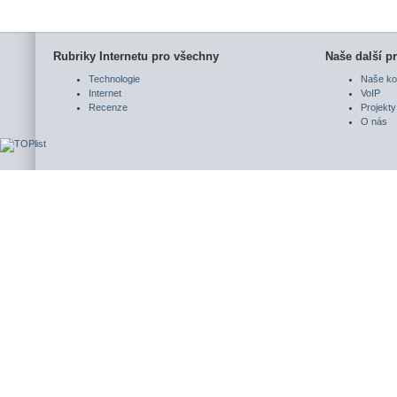
Rubriky Internetu pro všechny
Naše další pr
Technologie
Naše ko
Internet
VoIP
Recenze
Projekty
O nás