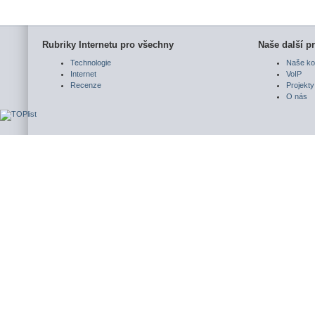
Rubriky Internetu pro všechny
Naše další pr
Technologie
Naše ko
Internet
VoIP
Recenze
Projekty
O nás