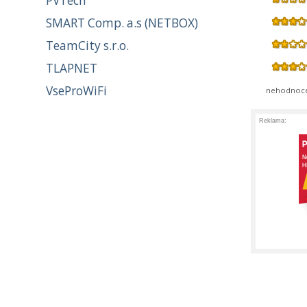
PVTech
SMART Comp. a.s (NETBOX)
TeamCity s.r.o.
TLAPNET
VseProWiFi
nehodnoc
Reklama: