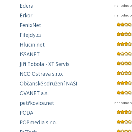
Edera
nehodnoc
Erkor
nehodnoc
FenixNet
Fifejdy.cz
Hlucin.net
ISSANET
Jiří Tobola - XT Servis
NCO Ostrava s.r.o.
Občanské sdružení NAŠI
OVANET a.s.
petřkovice.net
nehodnoc
PODA
POPmedia s.r.o.