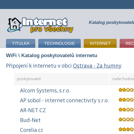
Katalog poskytovatel
připojení k internetu
TITULKA
TECHNOLOGIE
INTERNET
RE
WiFi
\ Katalog poskytovatelů internetu
Připojení k internetu v obci
Ostrava - Za humny
poskytovatel
naše hodno
Alcom Systems, s.r.o.
AP sobol - internet connectivity s.r.o.
AR-NET.CZ
Bud-Net
Corelia.cz