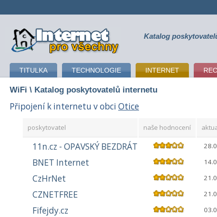
Katalog poskytovatel
připojení k internetu
TITULKA
TECHNOLOGIE
INTERNET
RE
WiFi
\ Katalog poskytovatelů internetu
Připojení k internetu v obci
Otice
poskytovatel
naše hodnocení
aktua
11n.cz - OPAVSKÝ BEZDRÁT
28.
BNET Internet
14.
CzHrNet
21.
CZNETFREE
21.
Fifejdy.cz
03.