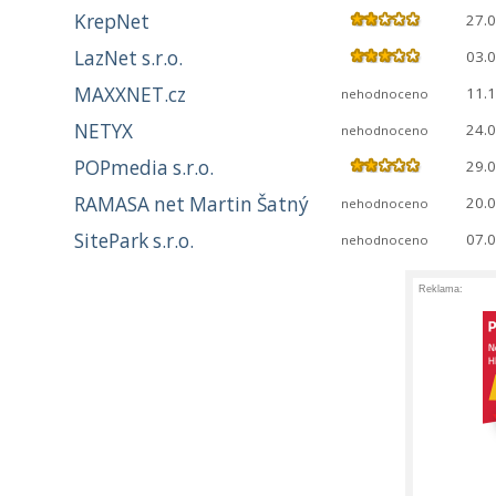
KrepNet
27.
LazNet s.r.o.
03.
MAXXNET.cz
11.
nehodnoceno
NETYX
24.
nehodnoceno
POPmedia s.r.o.
29.
RAMASA net Martin Šatný
20.
nehodnoceno
SitePark s.r.o.
07.
nehodnoceno
Reklama: