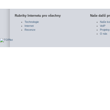
Rubriky Internetu pro všechny
Naše další pr
Technologie
Naše ko
Internet
VoIP
Recenze
Projekty
O nás