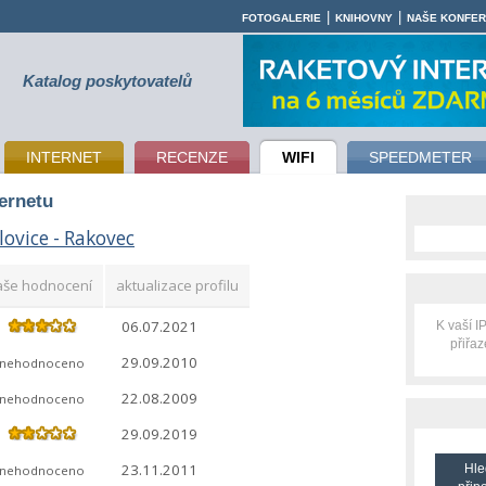
|
|
FOTOGALERIE
KNIHOVNY
NAŠE KONFE
Katalog poskytovatelů
INTERNET
RECENZE
WIFI
SPEEDMETER
ternetu
lovice - Rakovec
aše hodnocení
aktualizace profilu
06.07.2021
K vaší 
přiřa
29.09.2010
nehodnoceno
22.08.2009
nehodnoceno
29.09.2019
23.11.2011
Hle
nehodnoceno