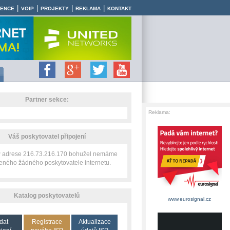
|
|
|
|
RENCE
VOIP
PROJEKTY
REKLAMA
KONTAKT
Partner sekce:
Reklama:
Váš poskytovatel připojení
IP adrese 216.73.216.170 bohužel nemáme
zeného žádného poskytovatele internetu.
Katalog poskytovatelů
www.eurosignal.cz
dat
Registrace
Aktualizace