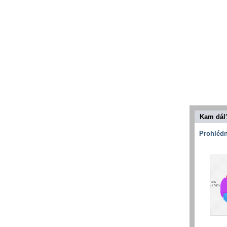
Kam dál
Prohlédn