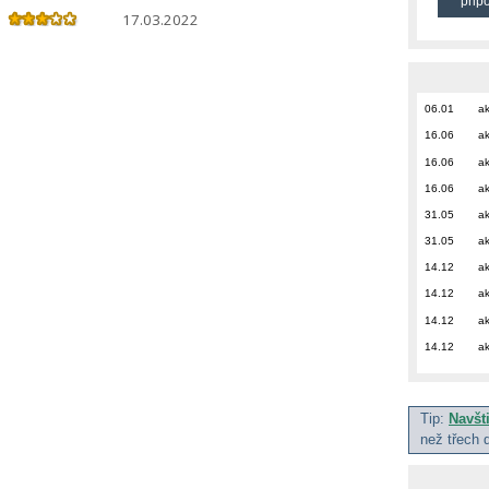
přip
17.03.2022
06.01
ak
16.06
ak
16.06
ak
16.06
ak
31.05
ak
31.05
ak
14.12
ak
14.12
ak
14.12
ak
14.12
ak
Tip:
Navšt
než třech 