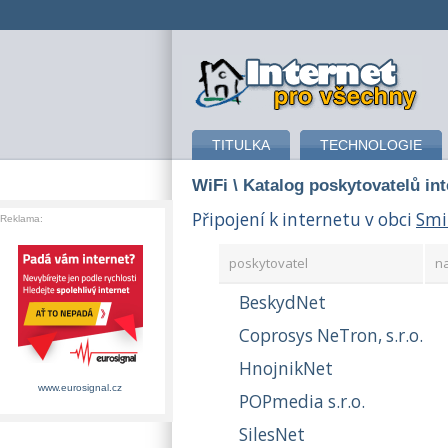
připojení k internetu
TITULKA
TECHNOLOGIE
WiFi
\ Katalog poskytovatelů in
Připojení k internetu v obci
Smi
Reklama:
poskytovatel
n
BeskydNet
Coprosys NeTron, s.r.o.
HnojnikNet
www.eurosignal.cz
POPmedia s.r.o.
SilesNet