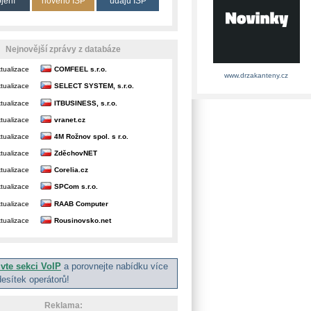
ojení
nového ISP
údajů ISP
Nejnovější zprávy z databáze
tualizace
COMFEEL s.r.o.
www.drzakanteny.cz
tualizace
SELECT SYSTEM, s.r.o.
tualizace
ITBUSINESS, s.r.o.
tualizace
vranet.cz
tualizace
4M Rožnov spol. s r.o.
tualizace
ZděchovNET
tualizace
Corelia.cz
tualizace
SPCom s.r.o.
tualizace
RAAB Computer
tualizace
Rousinovsko.net
ivte sekci VoIP
a porovnejte nabídku více
desítek operátorů!
Reklama: