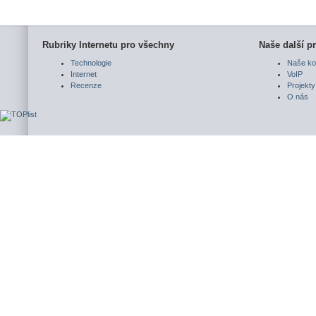
Rubriky Internetu pro všechny
Naše další pr
Technologie
Naše ko
Internet
VoIP
Recenze
Projekty
O nás