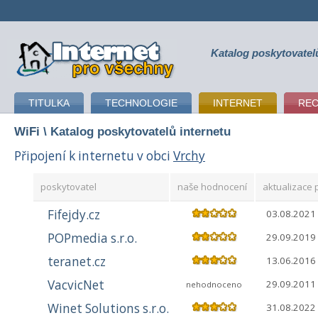
Katalog poskytovatel
připojení k internetu
TITULKA
TECHNOLOGIE
INTERNET
RE
WiFi
\ Katalog poskytovatelů internetu
Připojení k internetu v obci
Vrchy
poskytovatel
naše hodnocení
aktualizace p
Fifejdy.cz
03.08.2021
POPmedia s.r.o.
29.09.2019
teranet.cz
13.06.2016
VacvicNet
29.09.2011
nehodnoceno
Winet Solutions s.r.o.
31.08.2022