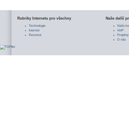
Rubriky Internetu pro všechny
Naše další pr
Technologie
Naše ko
Internet
VoIP
Recenze
Projekty
O nás