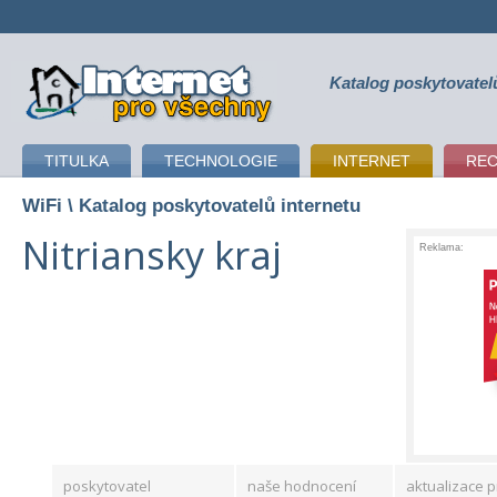
Katalog poskytovatel
připojení k internetu
TITULKA
TECHNOLOGIE
INTERNET
RE
WiFi
\ Katalog poskytovatelů internetu
Nitriansky kraj
Reklama:
poskytovatel
naše hodnocení
aktualizace p