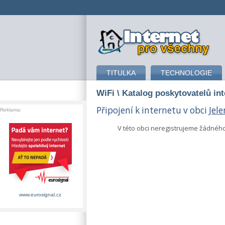
připojení k internetu
TITULKA
TECHNOLOGIE
WiFi
\ Katalog poskytovatelů in
Připojení k internetu v obci
Jele
Reklama:
V této obci neregistrujeme žádnéh
www.eurosignal.cz