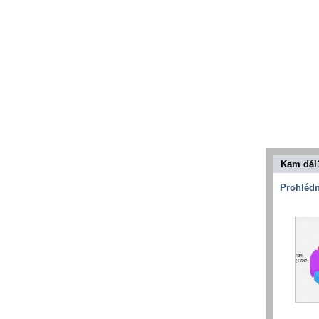
Kam dál
Prohlédn