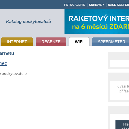
|
|
FOTOGALERIE
KNIHOVNY
NAŠE KONFE
Katalog poskytovatelů
INTERNET
RECENZE
WIFI
SPEEDMETER
ternetu
nec
o poskytovatele.
K vaší 
přiřa
Hle