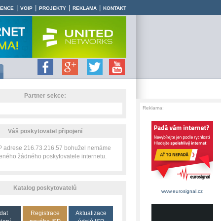
|
|
|
|
RENCE
VOIP
PROJEKTY
REKLAMA
KONTAKT
Partner sekce:
Reklama:
Váš poskytovatel připojení
IP adrese 216.73.216.57 bohužel nemáme
zeného žádného poskytovatele internetu.
Katalog poskytovatelů
www.eurosignal.cz
dat
Registrace
Aktualizace