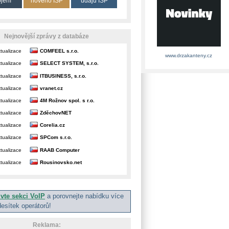
ojení
nového ISP
údajů ISP
Nejnovější zprávy z databáze
tualizace
COMFEEL s.r.o.
www.drzakanteny.cz
tualizace
SELECT SYSTEM, s.r.o.
tualizace
ITBUSINESS, s.r.o.
tualizace
vranet.cz
tualizace
4M Rožnov spol. s r.o.
tualizace
ZděchovNET
tualizace
Corelia.cz
tualizace
SPCom s.r.o.
tualizace
RAAB Computer
tualizace
Rousinovsko.net
ivte sekci VoIP
a porovnejte nabídku více
desítek operátorů!
Reklama: