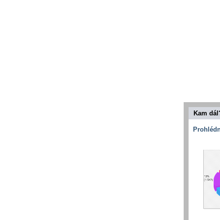
Kam dál
Prohlédn