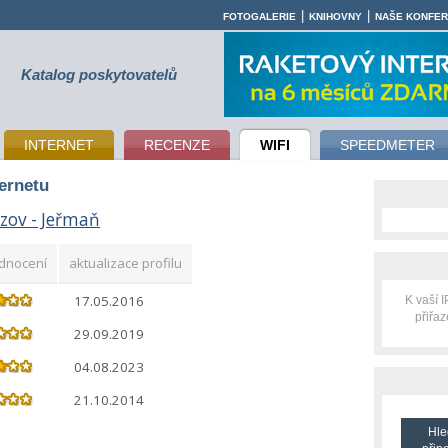
|
|
FOTOGALERIE
KNIHOVNY
NAŠE KONFE
Katalog poskytovatelů
INTERNET
RECENZE
WIFI
SPEEDMETER
ternetu
zov - Jeřmaň
dnocení
aktualizace profilu
17.05.2016
K vaší 
přiřa
29.09.2019
04.08.2023
21.10.2014
Hle