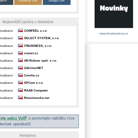
ojení
nového ISP
údajů ISP
Nejnovější zprávy z databáze
tualizace
COMFEEL s.r.o.
www.drzakanteny.cz
tualizace
SELECT SYSTEM, s.r.o.
tualizace
ITBUSINESS, s.r.o.
tualizace
vranet.cz
tualizace
4M Rožnov spol. s r.o.
tualizace
ZděchovNET
tualizace
Corelia.cz
tualizace
SPCom s.r.o.
tualizace
RAAB Computer
tualizace
Rousinovsko.net
ivte sekci VoIP
a porovnejte nabídku více
desítek operátorů!
Reklama: