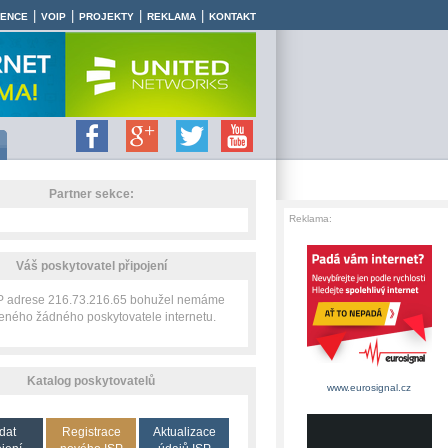
|
|
|
|
RENCE
VOIP
PROJEKTY
REKLAMA
KONTAKT
Partner sekce:
Reklama:
Váš poskytovatel připojení
IP adrese 216.73.216.65 bohužel nemáme
zeného žádného poskytovatele internetu.
Katalog poskytovatelů
www.eurosignal.cz
dat
Registrace
Aktualizace