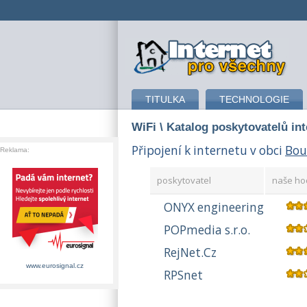
připojení k internetu
TITULKA
TECHNOLOGIE
WiFi
\ Katalog poskytovatelů in
Připojení k internetu v obci
Bou
Reklama:
poskytovatel
naše ho
ONYX engineering
POPmedia s.r.o.
RejNet.Cz
www.eurosignal.cz
RPSnet