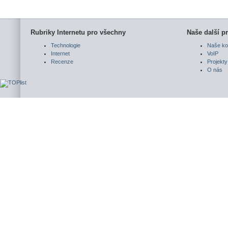
Rubriky Internetu pro všechny
Naše další pr
Technologie
Naše ko
Internet
VoIP
Recenze
Projekty
O nás