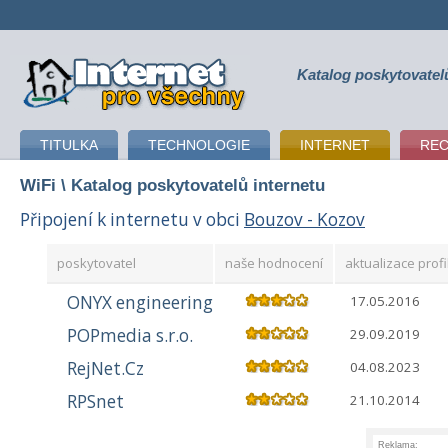
Katalog poskytovatel
připojení k internetu
TITULKA
TECHNOLOGIE
INTERNET
RE
WiFi
\ Katalog poskytovatelů internetu
Připojení k internetu v obci
Bouzov - Kozov
poskytovatel
naše hodnocení
aktualizace profi
ONYX engineering
17.05.2016
POPmedia s.r.o.
29.09.2019
RejNet.Cz
04.08.2023
RPSnet
21.10.2014
Reklama: