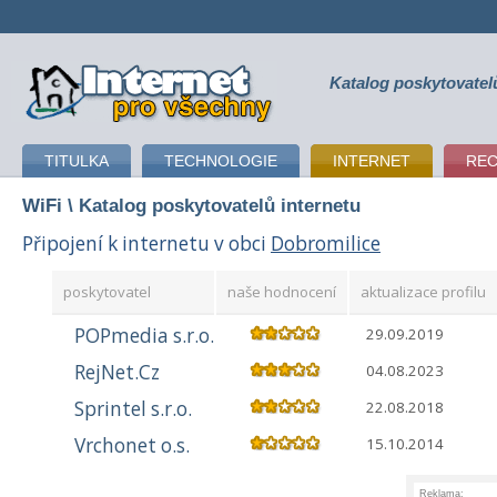
Katalog poskytovatel
připojení k internetu
TITULKA
TECHNOLOGIE
INTERNET
RE
WiFi
\ Katalog poskytovatelů internetu
Připojení k internetu v obci
Dobromilice
poskytovatel
naše hodnocení
aktualizace profilu
POPmedia s.r.o.
29.09.2019
RejNet.Cz
04.08.2023
Sprintel s.r.o.
22.08.2018
Vrchonet o.s.
15.10.2014
Reklama: