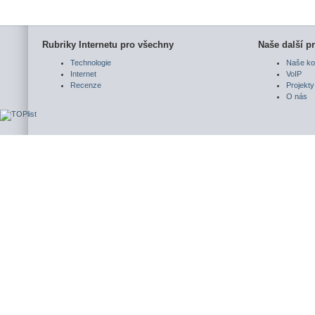
Rubriky Internetu pro všechny
Naše další pr
Technologie
Naše ko
Internet
VoIP
Recenze
Projekty
O nás