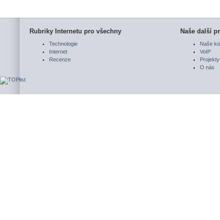
Rubriky Internetu pro všechny
Naše další pr
Technologie
Naše ko
Internet
VoIP
Recenze
Projekty
O nás