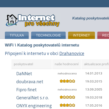
Katalog poskytovatel
připojení k internetu
TITULKA
TECHNOLOGIE
INTERNET
RE
WiFi
\ Katalog poskytovatelů internetu
Připojení k internetu v obci
Drahanovice
poskytovatel
naše hodnocení
aktualizace profi
DaNNet
14.01.2013
nehodnoceno
doubrava.net
19.03.2015
Fipro finet
13.09.2005
nehodnoceno
GeneralNet s.r.o.
19.03.2018
ONYX engineering
17.05.2016