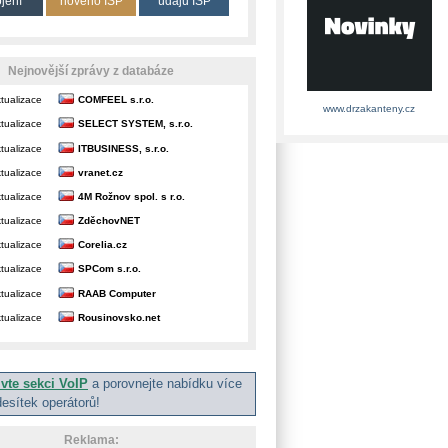
ojení
nového ISP
údajů ISP
Nejnovější zprávy z databáze
tualizace
COMFEEL s.r.o.
www.drzakanteny.cz
tualizace
SELECT SYSTEM, s.r.o.
tualizace
ITBUSINESS, s.r.o.
tualizace
vranet.cz
tualizace
4M Rožnov spol. s r.o.
tualizace
ZděchovNET
tualizace
Corelia.cz
tualizace
SPCom s.r.o.
tualizace
RAAB Computer
tualizace
Rousinovsko.net
ivte sekci VoIP
a porovnejte nabídku více
desítek operátorů!
Reklama: