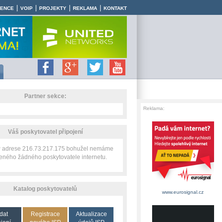
|
|
|
|
RENCE
VOIP
PROJEKTY
REKLAMA
KONTAKT
Partner sekce:
Reklama:
Váš poskytovatel připojení
IP adrese 216.73.217.175 bohužel nemáme
zeného žádného poskytovatele internetu.
Katalog poskytovatelů
www.eurosignal.cz
dat
Registrace
Aktualizace