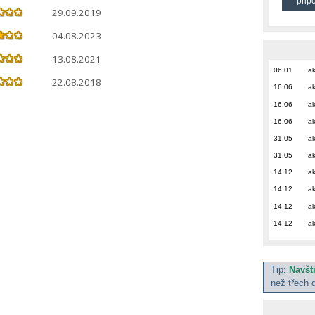
přip
29.09.2019
04.08.2023
13.08.2021
06.01
ak
22.08.2018
16.06
ak
16.06
ak
16.06
ak
31.05
ak
31.05
ak
14.12
ak
14.12
ak
14.12
ak
14.12
ak
Tip:
Navšt
než třech 