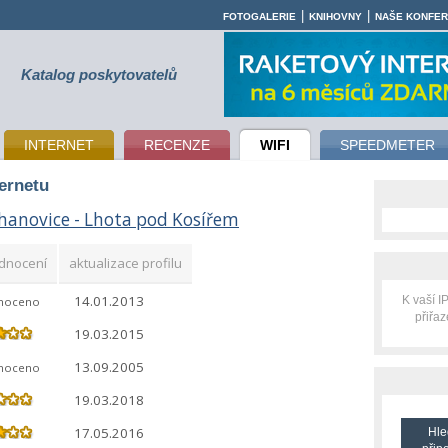
|
|
FOTOGALERIE
KNIHOVNY
NAŠE KONFE
Katalog poskytovatelů
INTERNET
RECENZE
WIFI
SPEEDMETER
ternetu
hanovice - Lhota pod Kosířem
dnocení
aktualizace profilu
14.01.2013
K vaší 
noceno
přiřa
19.03.2015
13.09.2005
noceno
19.03.2018
17.05.2016
Hle