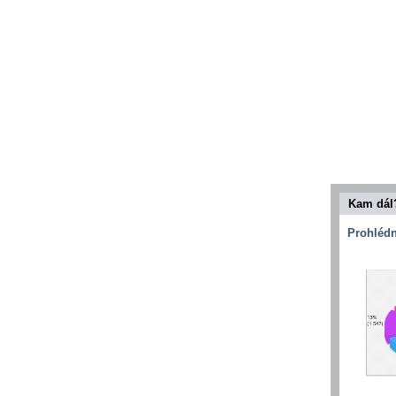
Kam dál
Prohlédn