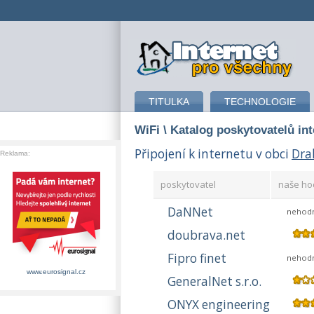
připojení k internetu
TITULKA
TECHNOLOGIE
WiFi
\ Katalog poskytovatelů in
Připojení k internetu v obci
Dra
Reklama:
poskytovatel
naše ho
DaNNet
nehod
doubrava.net
Fipro finet
nehod
www.eurosignal.cz
GeneralNet s.r.o.
ONYX engineering