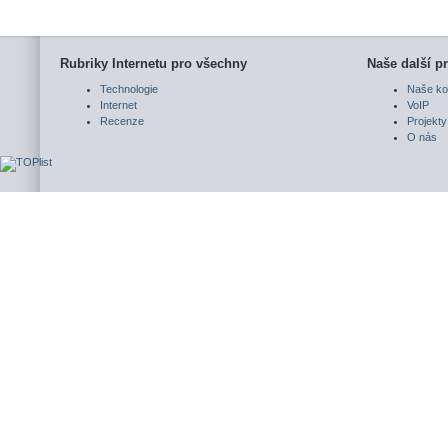
Rubriky Internetu pro všechny
Naše další pr
Technologie
Naše ko
Internet
VoIP
Recenze
Projekty
O nás