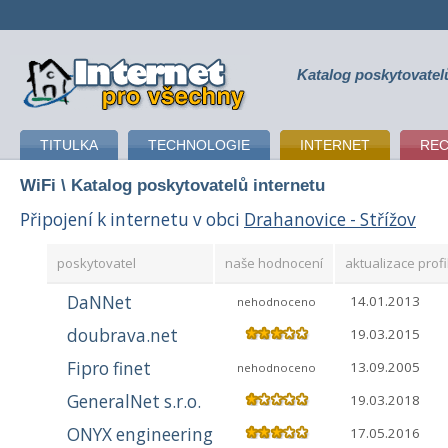
Katalog poskytovatel
připojení k internetu
TITULKA
TECHNOLOGIE
INTERNET
RE
WiFi
\ Katalog poskytovatelů internetu
Připojení k internetu v obci
Drahanovice - Střížov
poskytovatel
naše hodnocení
aktualizace profi
DaNNet
14.01.2013
nehodnoceno
doubrava.net
19.03.2015
Fipro finet
13.09.2005
nehodnoceno
GeneralNet s.r.o.
19.03.2018
ONYX engineering
17.05.2016